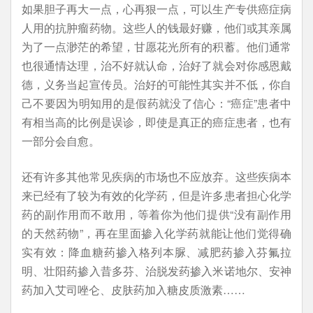
如果胆子再大一点，心再狠一点，可以生产专供癌症病
人用的抗肿瘤药物。这些人的钱最好赚，他们或其亲属
为了一点渺茫的希望，甘愿花光所有的积蓄。他们通常
也很通情达理，治不好就认命，治好了就会对你感恩戴
德，义务当起宣传员。治好的可能性其实并不低，你自
己不要因为明知用的是假药就没了信心：“癌症”患者中
有相当高的比例是误诊，即使是真正的癌症患者，也有
一部分会自愈。
还有许多其他常见疾病的市场也不应放弃。这些疾病本
来已经有了较为有效的化学药，但是许多患者担心化学
药的副作用而不敢用，等着你为他们提供“没有副作用
的天然药物”，再在里面掺入化学药就能让他们觉得确
实有效：降血糖药掺入格列本脲、减肥药掺入芬氟拉
明、壮阳药掺入昔多芬、治脱发药掺入米诺地尔、安神
药加入艾司唑仑、皮肤药加入糖皮质激素……