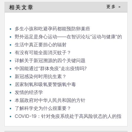
导
相关文章
更多 »
航
多生小孩和吃避孕药都能预防卵巢癌
野外远足是身心运动——在智识论坛“运动与健康”的
发言
生活中真正要担心的辐射
有没有可能全面消灭蚊子？
详解关于新冠溯源的四个关键问题
中国能通过“群体免疫”走出疫情吗?
新冠感染何时用抗生素？
居家制氧和吸氧要警惕氧中毒
发情的经济学
本届政府对中华人民共和国的方针
了解科学史为什么很重要？
COVID-19：针对免疫系统处于高风险状态的人的指
南