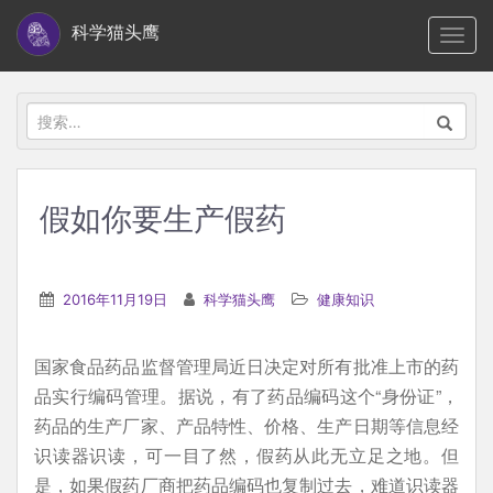
S
科学猫头鹰
TOGG
k
i
p
搜
t
索：
o
m
假如你要生产假药
a
i
n
2016年11月19日
科学猫头鹰
健康知识
c
o
国家食品药品监督管理局近日决定对所有批准上市的药
n
品实行编码管理。据说，有了药品编码这个“身份证”，
t
药品的生产厂家、产品特性、价格、生产日期等信息经
e
识读器识读，可一目了然，假药从此无立足之地。但
n
是，如果假药厂商把药品编码也复制过去，难道识读器
t