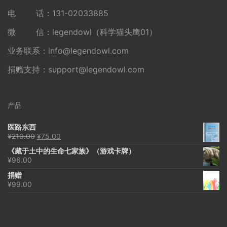
电 话：131-02033885
微 信：legendowl（科学猫头鹰01）
业务联系：
info@legendowl.com
捐赠支持：
support@legendowl.com
产品
医路东西
原
当
¥
210.00
¥
75.00
价
前
《藏于土中的生命七家族》（游戏卡牌）
为：
价
¥
96.00
¥210.00。
格
为：
捐赠
¥75.00。
¥
99.00