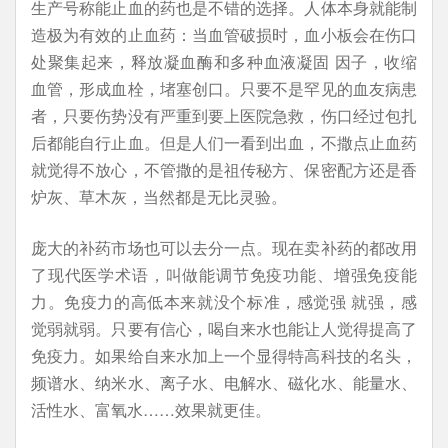
生产号称能止血的药也是不错的选择。人体本身就能制
造极为有效的止血药：当血管破损时，血小板会在伤口
处聚集起来，释放凝血酶和多种血液凝固 因子，收缩
血管，形成血栓，堵塞创口。只要不是罕见的血友病患
者，只要伤势没有严重到要上医院急救，伤口经过包扎
后都能自行止血。但是人们一看到出血，不撒点止血药
就觉得不放心，不管撒的是祖传秘方、保密配方还是香
炉灰、草木灰，当然都是无比灵验。
庞大的补药市场也可以去分一点。现在卖补药的都改用
了现代医学术语，叫做能调节免疫功能、增强免疫能
力。免疫力的高低本来就没个标准，感觉强 就强，感
觉弱就弱。只要有信心，喝自来水也能让人觉得提高了
免疫力。如果给自来水加上一个显得特高科技的名头，
频谱水、纳米水、离子水、电解水、磁化水、能量水、
活性水、富氧水……效果就更佳。