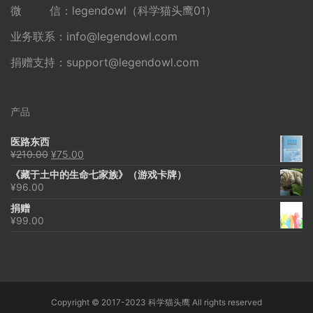
微 信：legendowl（科学猫头鹰01）
业务联系：
info@legendowl.com
捐赠支持：
support@legendowl.com
产品
医路东西
原
当
¥
210.00
¥
75.00
价
前
《藏于土中的生命七家族》（游戏卡牌）
为：
价
¥
96.00
¥210.00。
格
为：
捐赠
¥75.00。
¥
99.00
Copyright © 2017-2023 科学猫头鹰 All rights reserved