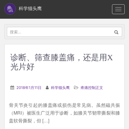
S
科学猫头鹰
TOGG
k
i
p
搜
t
索：
o
m
诊断、筛查膝盖痛，还是用X
a
光片好
i
n
c
2018年1月11日
科学猫头鹰
疼痛控制正文
o
n
t
骨关节炎引起的膝盖痛或损伤是常见病。虽然磁共振
e
（MRI）被医生广泛用于诊断，如膝关节韧带撕裂和膝
n
盖软骨撕裂，但 […]
t