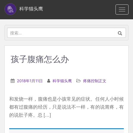
S
科学猫头鹰
TOGG
k
i
p
搜
t
索：
o
m
孩子腹痛怎么办
a
i
n
2018年1月11日
科学猫头鹰
疼痛控制正文
c
o
和发烧一样，腹痛也是小孩常见的症状。任何人小时候
n
都有过腹痛的经历，只是说法不一样，有的说胃疼，有
t
的说肚子疼。总 […]
e
n
t