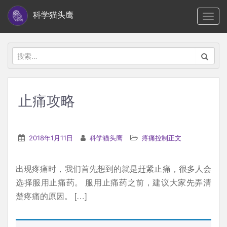
S
科学猫头鹰
TOGG
k
i
p
搜
t
索：
o
m
止痛攻略
a
i
n
2018年1月11日
科学猫头鹰
疼痛控制正文
c
o
出现疼痛时，我们首先想到的就是赶紧止痛，很多人会
n
选择服用止痛药。 服用止痛药之前，建议大家先弄清
t
楚疼痛的原因。 […]
e
n
t