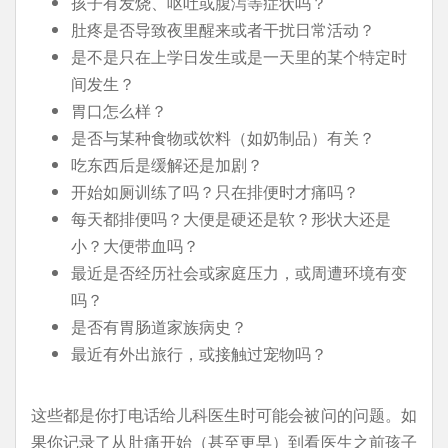
孩子有发烧、呕吐或腹泻等症状吗？
肚疼是否导致夜里醒来或者干扰日常活动？
是不是只在上学日发生或是一天里的某个特定时
间发生？
胃口怎么样？
是否与某种食物或饮料（如奶制品）有关？
吃东西后是缓解还是加剧？
开始如厕训练了吗？只在排便时才痛吗？
每天都排便吗？大便是硬还是软？形状大还是
小？大便带血吗？
最近是否经历社会或家庭压力，或周遭环境有变
吗？
是否有胃肠道家族病史？
最近有外出旅行，或接触过宠物吗？
这些都是你打电话给儿科医生时可能会被问的问题。如
果你记录了从肚痛开始（甚至更早）到看医生之前孩子