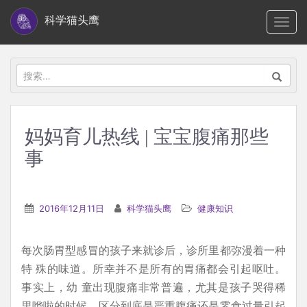
S
科学猫头鹰
TOGG
k
i
p
搜
t
索：
o
m
妈妈育儿热线 | 宝宝腹痛那些
a
事
i
n
c
2016年12月11日
科学猫头鹰
健康知识
o
n
t
每次肠胃型感冒的孩子来就诊后，诊所里都弥漫着一种
e
特 殊的味道。所幸并不是所有的胃痛都会引起呕吐。
n
事实上，幼 童出现腹痛非常普遍，尤其是孩子哭得稀
t
里哗啦的时候，区分到底是严重腹痛还是零食过量引起