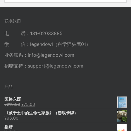
联系我们
电 话：131-02033885
微 信：legendowl（科学猫头鹰01）
业务联系：
info@legendowl.com
捐赠支持：
support@legendowl.com
产品
医路东西
原
当
¥
210.00
¥
75.00
价
前
《藏于土中的生命七家族》（游戏卡牌）
为：
价
¥
96.00
¥210.00。
格
为：
捐赠
¥75.00。