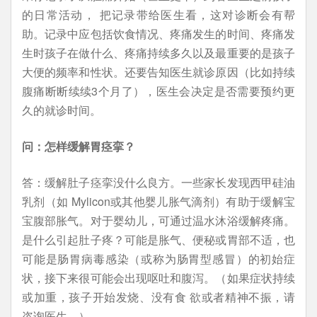
的日常活动， 把记录带给医生看，这对诊断会有帮
助。记录中应包括饮食情况、疼痛发生的时间、疼痛发
生时孩子在做什么、疼痛持续多久以及最重要的是孩子
大便的频率和性状。还要告知医生就诊原因（比如持续
腹痛断断续续3个月了），医生会决定是否需要预约更
久的就诊时间。
问：怎样缓解胃痉挛？
答：缓解肚子痉挛没什么良方。一些家长发现西甲硅油
乳剂（如 Mylicon或其他婴儿胀气滴剂）有助于缓解宝
宝腹部胀气。对于婴幼儿，可通过温水沐浴缓解疼痛。
是什么引起肚子疼？可能是胀气、便秘或胃部不适，也
可能是肠胃病毒感染（或称为肠胃型感冒）的初始症
状，接下来很可能会出现呕吐和腹泻。（如果症状持续
或加重，孩子开始发烧、没有食 欲或者精神不振，请
咨询医生。）