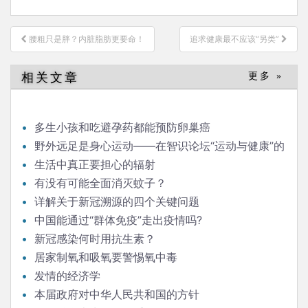
文
腰粗只是胖？内脏脂肪更要命！
追求健康最不应该“另类”
章
导
相关文章
更多 »
航
多生小孩和吃避孕药都能预防卵巢癌
野外远足是身心运动——在智识论坛“运动与健康”的
发言
生活中真正要担心的辐射
有没有可能全面消灭蚊子？
详解关于新冠溯源的四个关键问题
中国能通过“群体免疫”走出疫情吗?
新冠感染何时用抗生素？
居家制氧和吸氧要警惕氧中毒
发情的经济学
本届政府对中华人民共和国的方针