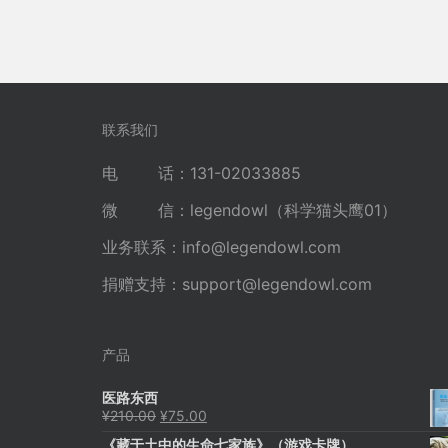
联系我们
电 话：131-02033885
微 信：legendowl（科学猫头鹰01）
业务联系：
info@legendowl.com
捐赠支持：
support@legendowl.com
产品
医路东西
原
当
¥
210.00
¥
75.00
价
前
《藏于土中的生命七家族》（游戏卡牌）