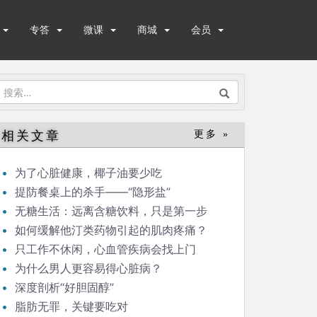
专答
微课
商城
会员
搜
索：
相关文章
更多 »
为了心脏健康，椰子油要少吃
提防餐桌上的杀手——“隐形盐”
无糖生活：远离含糖饮料，只是第一步
如何缓解他汀类药物引起的肌肉疼痛？
只工作不休闲，心血管疾病会找上门
为什么男人更容易得心脏病？
深度剖析“好胆固醇”
脂肪无罪，关键要吃对