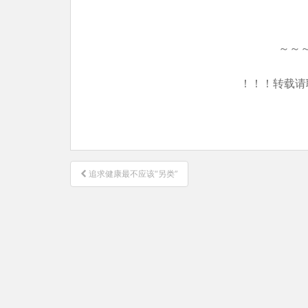
～～
！！！转载请
文
追求健康最不应该“另类”
章
导
航