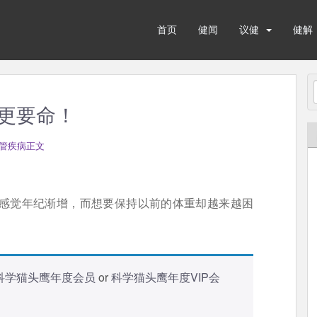
首页
健闻
议健
健解
更要命！
管疾病正文
是感觉年纪渐增，而想要保持以前的体重却越来越困
科学猫头鹰年度会员
or
科学猫头鹰年度VIP会