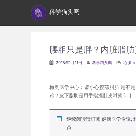
S
科学猫头鹰
k
i
p
t
o
腰粗只是胖？内脏脂肪
m
a
2018年1月11日
科学猫头鹰
心脑血
i
n
c
梅奥医学中心：请小心腰部脂肪 是不
o
难？皮下脂肪是用手指捏肚皮时就 […]
n
t
e
继续阅读请订阅
健康医学专辑
,
n
员
.
t