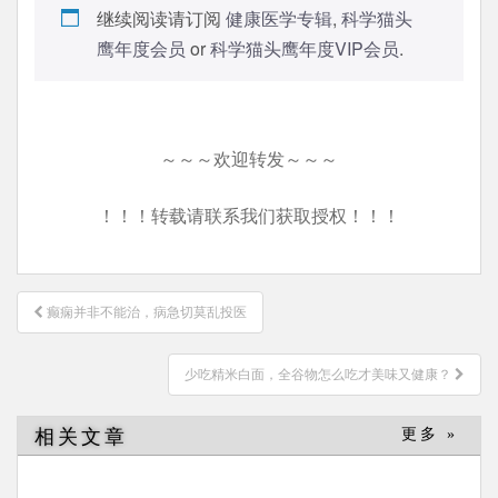
继续阅读请订阅
健康医学专辑
,
科学猫头
鹰年度会员
or
科学猫头鹰年度VIP会员
.
～～～欢迎转发～～～
！！！转载请联系我们获取授权！！！
文
癫痫并非不能治，病急切莫乱投医
章
导
少吃精米白面，全谷物怎么吃才美味又健康？
航
相关文章
更多 »