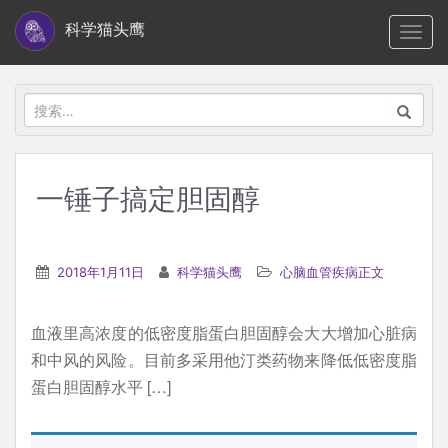
S
科学猫头鹰
TOGG
k
i
p
搜
t
索：
o
m
一锤子搞定胆固醇
a
i
n
2018年1月11日
科学猫头鹰
心脑血管疾病正文
c
o
血液里高浓度的低密度脂蛋白胆固醇会大大增加心脏病
n
和中风的风险。目前多采用他汀类药物来降低低密度脂
t
蛋白胆固醇水平 […]
e
n
t