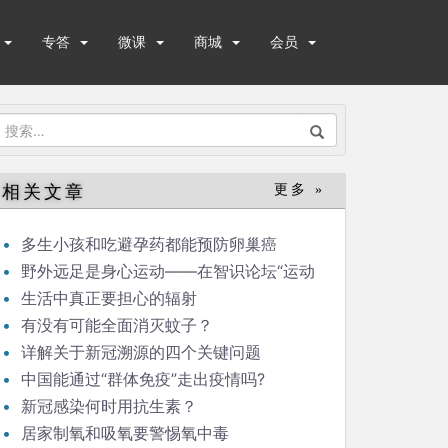
专答
微课
商城
会员
搜
索：
相关文章
更多 »
多生小孩和吃避孕药都能预防卵巢癌
野外远足是身心运动——在智识论坛“运动
与健康”的发言
生活中真正要担心的辐射
有没有可能全面消灭蚊子？
详解关于新冠溯源的四个关键问题
中国能通过“群体免疫”走出疫情吗?
新冠感染何时用抗生素？
居家制氧和吸氧要警惕氧中毒