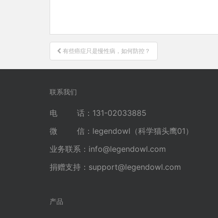
文
有些癌症只是慢性病，如何防控？
章
导
航
联系我们
电 话：131-02033885
微 信：legendowl（科学猫头鹰01）
业务联系：
info@legendowl.com
捐赠支持：
support@legendowl.com
产品