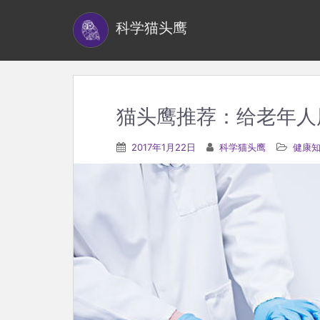
S
科学猫头鹰
k
i
p
t
o
猫头鹰推荐：给老年人
m
a
2017年1月22日
科学猫头鹰
健康
i
n
c
o
n
t
e
n
t