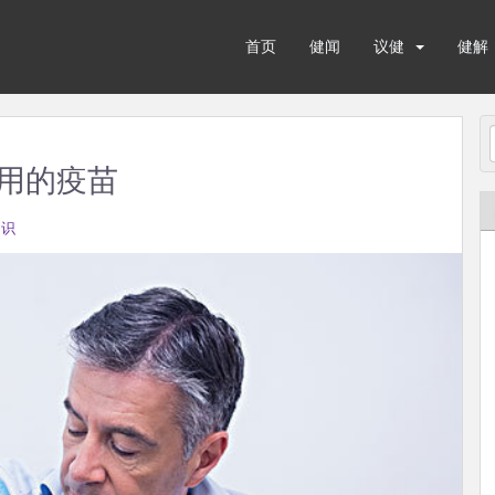
首页
健闻
议健
健解
用的疫苗
知识