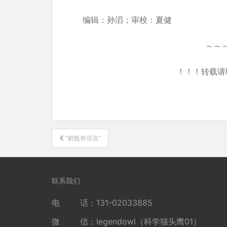
编辑：孙滔；审校：夏健
～～
！！！转载请
文
“奶瓶有话说”
章
导
航
联系我们
电 话：131-02033885
微 信：legendowl（科学猫头鹰01）