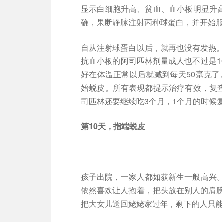
显示白细胞升高、贫血、血小板明显升
确，果断静脉注射丙种球蛋白，并开始
自从注射球蛋白以后，就再也没有发热
抗血小板的阿司匹林剂量成人也不过是10
好在体温正常以后就减到每天50毫克了
始蜕皮。所有表现都提示治疗有效，复
司匹林还要继续吃3个月，1个月的时候
第10天，指端蜕皮
孩子出院，一家人都如获新生一般高兴。
依然喜欢让人抱着，把头放在别人的肩
把大女儿送回姥姥家过年，剩下的人只