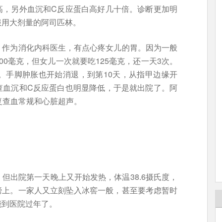
高，另外血沉和C反应蛋白高好几十倍。诊断更加明
服用大剂量的阿司匹林。
。作为消化内科医生，有点心疼女儿的胃。因为一般
0毫克，但女儿一次就要吃125毫克，还一天3次。
。手脚肿胀也开始消退，到第10天，从指甲边缘开
查血沉和C反应蛋白也明显降低，于是就出院了。阿
复查血常规和心脏超声。
但出院第一天晚上又开始发热，体温38.6摄氏度，
膀上。一家人又立刻坠入冰窖一般，甚至要考虑暂时
能到医院过年了。