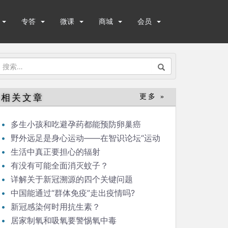
专答
微课
商城
会员
搜
索：
相关文章
更多 »
多生小孩和吃避孕药都能预防卵巢癌
野外远足是身心运动——在智识论坛“运动
与健康”的发言
生活中真正要担心的辐射
有没有可能全面消灭蚊子？
详解关于新冠溯源的四个关键问题
中国能通过“群体免疫”走出疫情吗?
新冠感染何时用抗生素？
居家制氧和吸氧要警惕氧中毒