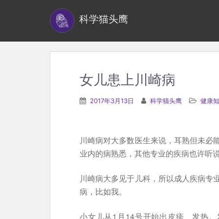
S
科学猫头鹰
k
i
p
t
o
女儿患上川崎病
m
a
2017年3月13日
科学猫头鹰
健康
i
n
c
川崎病对大多数医生来说，耳熟但未必
o
业内的病熟悉，其他专业的疾病也许听
n
t
川崎病大多见于儿科，所以成人疾病专
e
病，比如我。
n
小女儿从1月14号开始出皮疹、发热
t