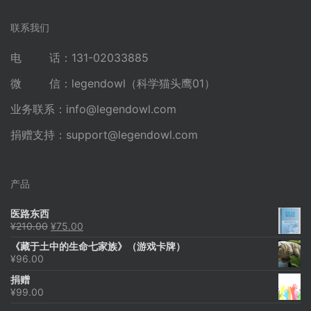
联系我们
电 话：131-02033885
微 信：legendowl（科学猫头鹰01）
业务联系：
info@legendowl.com
捐赠支持：
support@legendowl.com
产品
医路东西
原
当
¥
210.00
¥
75.00
价
前
《藏于土中的生命七家族》（游戏卡牌）
为：
价
¥
96.00
¥210.00。
格
为：
捐赠
¥75.00。
¥
99.00