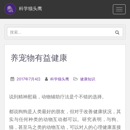
S
科学猫头鹰
TOGG
k
i
p
搜
t
索：
o
m
养宠物有益健康
a
i
n
2017年7月4日
科学猫头鹰
健康知识
c
o
说到精神慰藉，动物辅助疗法是个不错的选择。
n
t
都说狗狗是人类最好的朋友，但对于改善健康状况，其
e
实与任何种类的动物互动都可以。研究表明，与狗、
n
猫，甚至马之类的动物互动，可以对人的心理健康直接
t