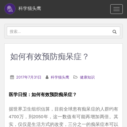
S
科学猫头鹰
TOGG
k
i
p
搜
t
索：
o
m
如何有效预防痴呆症？
a
i
n
2017年7月31日
科学猫头鹰
健康知识
c
o
医学日报：如何有效预防痴呆症？
n
t
据世界卫生组织估算，目前全球患有痴呆症的人群约有
e
4700万，到2050年，这一数值有可能再增加两倍。其
n
实，仅仅是生活方式的改变，三分之一的痴呆症本可以
t