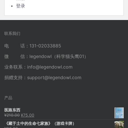
登录
联系我们
电 话：131-02033885
微 信：legendowl（科学猫头鹰01）
业务联系：
info@legendowl.com
捐赠支持：
support@legendowl.com
产品
医路东西
原
当
¥
210.00
¥
75.00
价
前
《藏于土中的生命七家族》（游戏卡牌）
为：
价