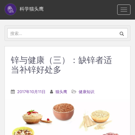
S
科学猫头鹰
TOGG
k
i
p
搜
t
索：
o
m
锌与健康（三）：缺锌者适
a
当补锌好处多
i
n
c
2017年10月11日
猫头鹰
健康知识
o
n
t
e
n
t