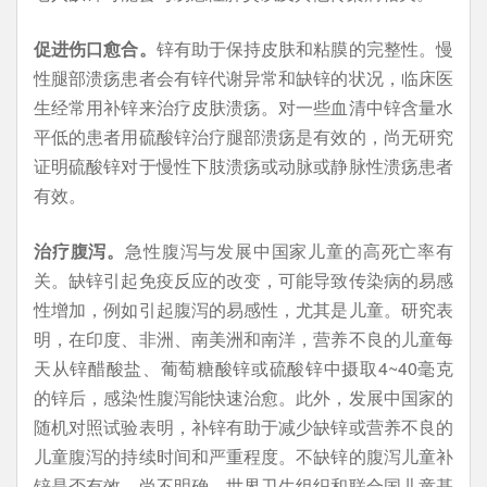
促进伤口愈合。
锌有助于保持皮肤和粘膜的完整性。慢
性腿部溃疡患者会有锌代谢异常和缺锌的状况，临床医
生经常用补锌来治疗皮肤溃疡。对一些血清中锌含量水
平低的患者用硫酸锌治疗腿部溃疡是有效的，尚无研究
证明硫酸锌对于慢性下肢溃疡或动脉或静脉性溃疡患者
有效。
治疗腹泻。
急性腹泻与发展中国家儿童的高死亡率有
关。缺锌引起免疫反应的改变，可能导致传染病的易感
性增加，例如引起腹泻的易感性，尤其是儿童。研究表
明，在印度、非洲、南美洲和南洋，营养不良的儿童每
天从锌醋酸盐、葡萄糖酸锌或硫酸锌中摄取4~40毫克
的锌后，感染性腹泻能快速治愈。此外，发展中国家的
随机对照试验表明，补锌有助于减少缺锌或营养不良的
儿童腹泻的持续时间和严重程度。不缺锌的腹泻儿童补
锌是否有效，尚不明确。世界卫生组织和联合国儿童基