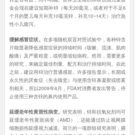
金会现在建议短期补锌（每天20毫克，或者对于不足6
个月的婴儿每天补充10毫克锌，补充10~14天）治疗急
性小儿腹泻。
缓解感冒症状。
在多项随机双盲对照试验中，各种锌含
片能显著降低感冒症状的持续时间（咳嗽、流涕、肌肉
酸痛）及严重程度，或明显缩短病程。然而，需要更多
的研究，来确定最佳剂量、配方和治疗持续时间。在此
之前，建议用锌治疗普通感冒。许多报告显示，长期或
永久性的厌食症（失去嗅觉）与使用含锌鼻凝胶或喷雾
剂相关，所以2009年6月，FDA对消费者发出警告，停
止使用三种含锌的鼻内使用产品。
延缓老年性黄斑性病变。
研究表明，锌和抗氧化剂均可
延缓老年性黄斑病变（AMD），还能通过防止视网膜
细胞损伤延缓视力减退。荷兰的一项群组研究表明，膳