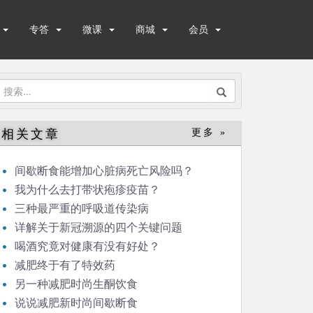
专答
微课
商城
会员
搜
索：
相关文章
更多 »
间歇断食能增加心脏病死亡风险吗？
我为什么去打带状疱疹疫苗？
三种最严重的呼吸道传染病
详解关于新冠溯源的四个关键问题
喝酒究竟对健康有没有好处？
减肥终于有了特效药
另一种减肥时尚生酮饮食
说说减肥新时尚间歇断食