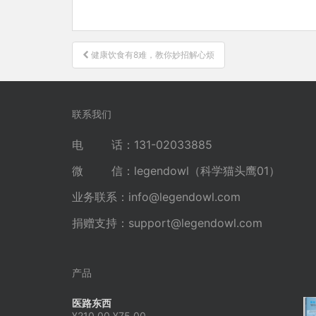
文
健康饮食有8难，教你妙招解心烦
章
导
航
联系我们
电 话：131-02033885
微 信：legendowl（科学猫头鹰01）
业务联系：
info@legendowl.com
捐赠支持：
support@legendowl.com
产品
医路东西
原
当
¥
210.00
¥
75.00