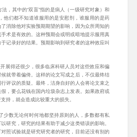
法，其中的“双盲”指的是病人（一级研究对象）和
，他们都不知道谁服用的是安慰剂，谁服用的是药
为了消除他对实验预期期望的影响，因为众所周知的
或手术是有效的。这种预期会或明或暗地提示服用真
向于记录好的结果。预期影响到研究者的这种效应叫
内开展得还很少，很多临床科研人员对这些效应和偏
时候就带着偏倚。这样的论文写成之后，不仅最终结
同行评议的质疑。最终，洁身自好的人会将论文束之
造假，要么花钱在国内垃圾杂志上发表。如果政府或
资支持，就会造成比较重大的损失。
了少数无论何时何地都坚持原则的人，多数都有私
可以研究，研究的结果有助于减少这类错误的影响。
盲对照试验就是研究研究者的研究，目前还没有别的