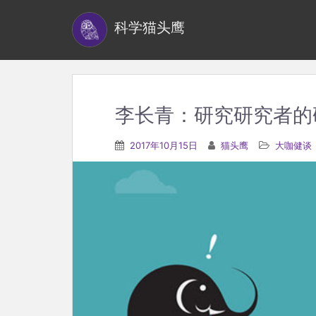
S
科学猫头鹰
k
i
p
t
o
李长青：研究研究者的
m
a
2017年10月15日
猫头鹰
大咖健谈
i
n
c
o
n
t
e
n
t