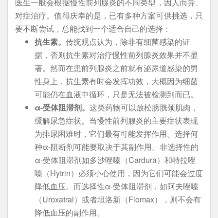
医生一般会根据慢性前列腺炎的不同类型，因人而异、
对症治疗。值得庆幸的是，已有多种方案可供挑选，只
要不断尝试，总能找到一个适合自己的选择：
抗生素。
传统观点认为，除非有细菌感染的证
据，否则抗生素对治疗慢性前列腺炎效果并不显
著。然而在患前列腺炎之前就有泌尿道感染的男
性身上，抗生素有时会发挥功效，大概因为细菌
可能仍在血液中循环，只是无法被检测到而已。
α-受体阻滞剂。
这类药物可以放松膀胱颈肌肉，
缓解尿急症状。当慢性前列腺炎的主要症状表现
为排尿困难时，它们最有可能发挥作用。选择何
种α-阻断剂可能要取决于其副作用。非选择性的
α-受体阻滞剂如多沙唑嗪（Cardura）和特拉唑
嗪（Hytrin）必须小心使用，因为它们可能会过度
降低血压。而选择性α-受体阻滞剂，如阿夫唑嗪
（Uroxatral）或者坦洛新（Flomax），则不会有
降低血压的副作用。