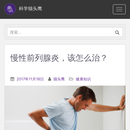
S
科学猫头鹰
TOGG
k
i
p
搜
t
索：
o
m
慢性前列腺炎，该怎么治？
a
i
n
2017年11月18日
猫头鹰
健康知识
c
o
n
t
e
n
t