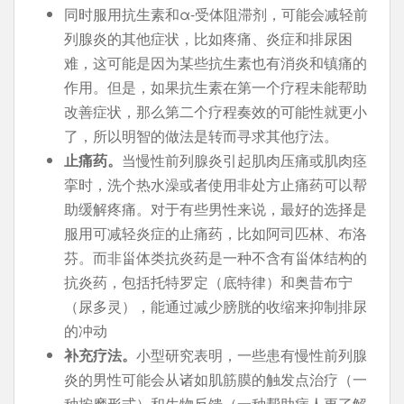
同时服用抗生素和α-受体阻滞剂，可能会减轻前
列腺炎的其他症状，比如疼痛、炎症和排尿困
难，这可能是因为某些抗生素也有消炎和镇痛的
作用。但是，如果抗生素在第一个疗程未能帮助
改善症状，那么第二个疗程奏效的可能性就更小
了，所以明智的做法是转而寻求其他疗法。
止痛药。
当慢性前列腺炎引起肌肉压痛或肌肉痉
挛时，洗个热水澡或者使用非处方止痛药可以帮
助缓解疼痛。对于有些男性来说，最好的选择是
服用可减轻炎症的止痛药，比如阿司匹林、布洛
芬。而非甾体类抗炎药是一种不含有甾体结构的
抗炎药，包括托特罗定（底特律）和奥昔布宁
（尿多灵），能通过减少膀胱的收缩来抑制排尿
的冲动
补充疗法。
小型研究表明，一些患有慢性前列腺
炎的男性可能会从诸如肌筋膜的触发点治疗（一
种按摩形式）和生物反馈（一种帮助病人更了解