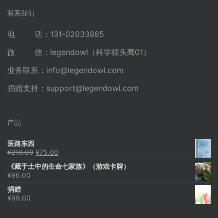
联系我们
电 话：131-02033885
微 信：legendowl（科学猫头鹰01）
业务联系：
info@legendowl.com
捐赠支持：
support@legendowl.com
产品
医路东西
原
当
¥
210.00
¥
75.00
价
前
《藏于土中的生命七家族》（游戏卡牌）
为：
价
¥
96.00
¥210.00。
格
为：
捐赠
¥75.00。
¥
99.00