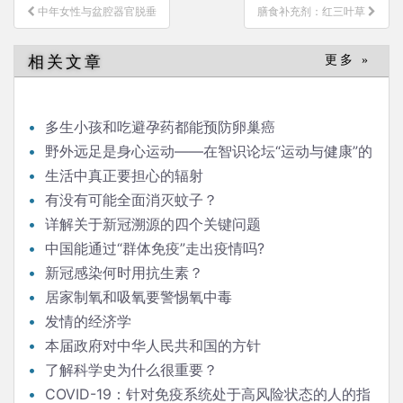
文
中年女性与盆腔器官脱垂
膳食补充剂：红三叶草
章
导
相关文章
更多 »
航
多生小孩和吃避孕药都能预防卵巢癌
野外远足是身心运动——在智识论坛“运动与健康”的
发言
生活中真正要担心的辐射
有没有可能全面消灭蚊子？
详解关于新冠溯源的四个关键问题
中国能通过“群体免疫”走出疫情吗?
新冠感染何时用抗生素？
居家制氧和吸氧要警惕氧中毒
发情的经济学
本届政府对中华人民共和国的方针
了解科学史为什么很重要？
COVID-19：针对免疫系统处于高风险状态的人的指