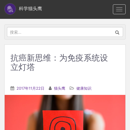
S
科学猫头鹰
TOGG
k
i
p
搜
t
索：
o
m
抗癌新思维：为免疫系统设
a
立灯塔
i
n
c
2017年11月22日
猫头鹰
健康知识
o
n
t
e
n
t