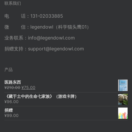
联系我们
电 话：131-02033885
微 信：legendowl（科学猫头鹰01）
业务联系：
info@legendowl.com
捐赠支持：
support@legendowl.com
产品
医路东西
原
当
¥
210.00
¥
75.00
价
前
《藏于土中的生命七家族》（游戏卡牌）
为：
价
¥
96.00
¥210.00。
格
为：
捐赠
¥75.00。
¥
99.00