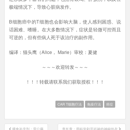
极端情况下，导致心脏病发作。
B细胞癌中的T细胞也会影响大脑，使人感到困惑、说
话困难、嗜睡。在大多数情况下，症状是轻微可控而且
可逆的，但有些病人死于该治疗的副作用。
编译：猫头鹰（Alice， Marie）审校：夏健
～～～欢迎转发～～～
！！！转载请联系我们获取授权！！！
CAR T细胞疗法
免疫疗法
癌症
文
膳食补充剂：雷公藤
李长青：用科学剥开祈祷的神秘外衣