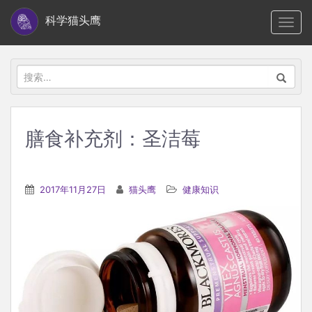
S
科学猫头鹰
TOGG
k
i
p
搜
t
索：
o
m
膳食补充剂：圣洁莓
a
i
n
2017年11月27日
猫头鹰
健康知识
c
o
n
t
e
n
t