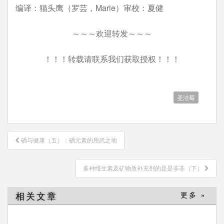
编译：猫头鹰（罗芸，Marie）审校：夏健
～～～欢迎转发～～～
！！！转载请联系我们获取授权！！！
圣洁莓
文
硒与健康（五）：硒元素的用武之地
章
导
多种维生素及矿物质补充剂的是是非非（下）
航
相关文章
更多 »