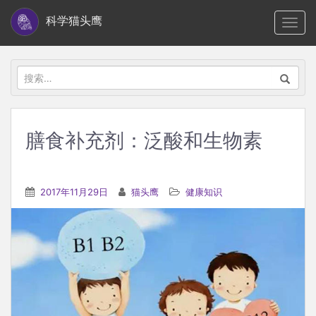
S
科学猫头鹰
TOGG
k
i
p
搜
t
索：
o
m
膳食补充剂：泛酸和生物素
a
i
n
2017年11月29日
猫头鹰
健康知识
c
o
n
t
e
n
t