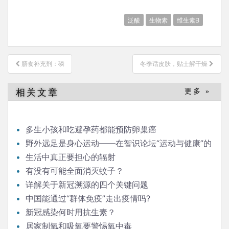
泛酸
生物素
维生素B
文
膳食补充剂：磷
冬季话皮肤，贴士解干燥
章
导
相关文章
更多 »
航
多生小孩和吃避孕药都能预防卵巢癌
野外远足是身心运动——在智识论坛“运动与健康”的
发言
生活中真正要担心的辐射
有没有可能全面消灭蚊子？
详解关于新冠溯源的四个关键问题
中国能通过“群体免疫”走出疫情吗?
新冠感染何时用抗生素？
居家制氧和吸氧要警惕氧中毒