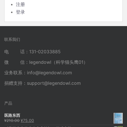
注册
登录
联系我们
电 话：131-02033885
微 信：legendowl（科学猫头鹰01）
业务联系：
info@legendowl.com
捐赠支持：
support@legendowl.com
产品
医路东西
原
当
¥
210.00
¥
75.00
价
前