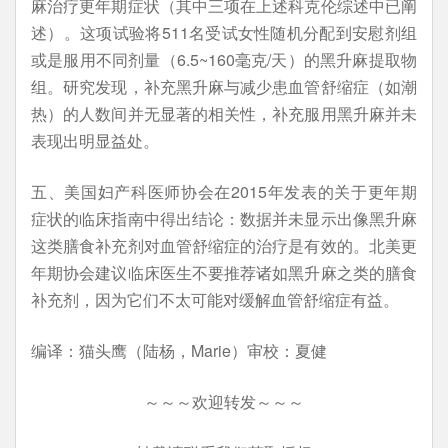
麻治疗更年期症状（其中三项在上述科克伦综述中已阐
述）。这项试验将511名受试女性随机分配到安慰剂组
或是服用不同剂量（6.5~160毫克/天）的黑升麻提取物
组。研究发现，补充黑升麻与减少患血管舒缩症（如潮
热）的人数间并无显著的相关性，补充服用黑升麻并未
表现出明显益处。
五、美国妇产科医师协会在2015年发表的关于更年期
症状的临床指南中得出结论：数据并未显示出像黑升麻
这类膳食补充剂对血管舒缩症的治疗是有效的。北美更
年期协会建议临床医生不要推荐诸如黑升麻之类的膳食
补充剂，因为它们不太可能对缓解血管舒缩症有益。
编译：猫头鹰（陆杨，Marie）审校：夏健
～～～欢迎转发～～～