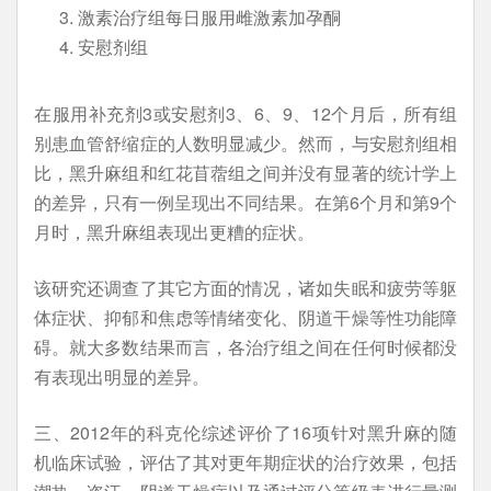
激素治疗组每日服用雌激素加孕酮
安慰剂组
在服用补充剂3或安慰剂3、6、9、12个月后，所有组
别患血管舒缩症的人数明显减少。然而，与安慰剂组相
比，黑升麻组和红花苜蓿组之间并没有显著的统计学上
的差异，只有一例呈现出不同结果。在第6个月和第9个
月时，黑升麻组表现出更糟的症状。
该研究还调查了其它方面的情况，诸如失眠和疲劳等躯
体症状、抑郁和焦虑等情绪变化、阴道干燥等性功能障
碍。就大多数结果而言，各治疗组之间在任何时候都没
有表现出明显的差异。
三、2012年的科克伦综述评价了16项针对黑升麻的随
机临床试验，评估了其对更年期症状的治疗效果，包括