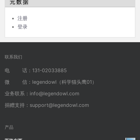
元数据
注册
登录
联系我们
电 话：131-02033885
微 信：legendowl（科学猫头鹰01）
业务联系：
info@legendowl.com
捐赠支持：
support@legendowl.com
产品