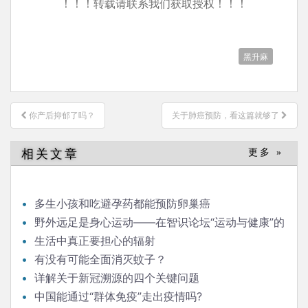
！！！转载请联系我们获取授权！！！
黑升麻
文
你产后抑郁了吗？
关于肺癌预防，看这篇就够了
章
导
相关文章
更多 »
航
多生小孩和吃避孕药都能预防卵巢癌
野外远足是身心运动——在智识论坛“运动与健康”的
发言
生活中真正要担心的辐射
有没有可能全面消灭蚊子？
详解关于新冠溯源的四个关键问题
中国能通过“群体免疫”走出疫情吗?