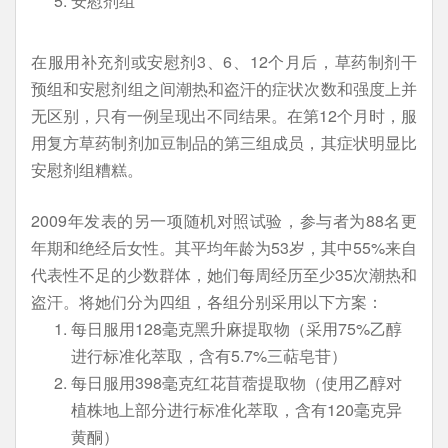
安慰剂组
在服用补充剂或安慰剂3、6、12个月后，草药制剂干
预组和安慰剂组之间潮热和盗汗的症状次数和强度上并
无区别，只有一例呈现出不同结果。在第12个月时，服
用复方草药制剂加豆制品的第三组成员，其症状明显比
安慰剂组糟糕。
2009年发表的另一项随机对照试验，参与者为88名更
年期和绝经后女性。其平均年龄为53岁，其中55%来自
代表性不足的少数群体，她们每周经历至少35次潮热和
盗汗。将她们分为四组，各组分别采用以下方案：
每日服用128毫克黑升麻提取物（采用75%乙醇
进行标准化萃取，含有5.7%三萜皂苷）
每日服用398毫克红花苜蓿提取物（使用乙醇对
植株地上部分进行标准化萃取，含有120毫克异
黄酮）