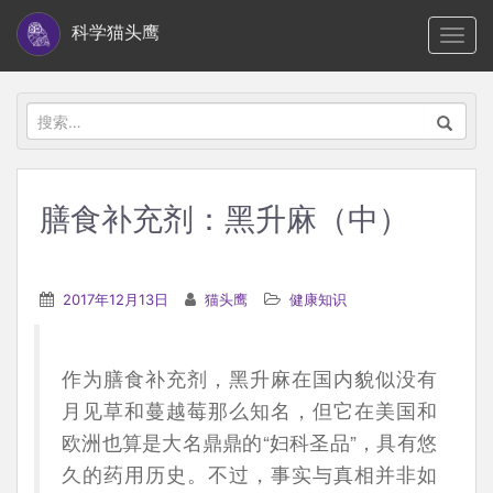
S
科学猫头鹰
TOGG
k
i
p
搜
t
索：
o
m
膳食补充剂：黑升麻（中）
a
i
n
2017年12月13日
猫头鹰
健康知识
c
o
n
作为膳食补充剂，黑升麻在国内貌似没有
t
月见草和蔓越莓那么知名，但它在美国和
e
欧洲也算是大名鼎鼎的“妇科圣品”，具有悠
n
久的药用历史。不过，事实与真相并非如
t