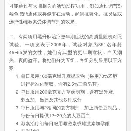
可能通过与大脑相关的活动发挥功用，例如通过调节5-
羟色胺能通路或类似潜在活动，起到抗氧化、抗炎症或
选择性雌激素受体调节剂的效果。
二、有两项用黑升麻治疗更年期症状的高质量随机对照
试验。一项发表于2006年，试验对象为351名年龄
45~55岁的女性，她们有典型的更年期症状：白天潮
热、夜间盗汗。将她们分为五组，各组分别采用以下方
案：
每日服用160毫克黑升麻提取物（采用70%乙醇
进行标准化萃取，含有2.5%三萜皂苷）
每日服用200毫克复方草药制剂，含有黑升麻、
刺五加、当归及其他多种成分
每日服用与2相同的复方制剂，加上两份豆制品，
每份每日提供12~20克的大豆蛋白
激素治疗组每日服用雌激素或雌激素加孕酮