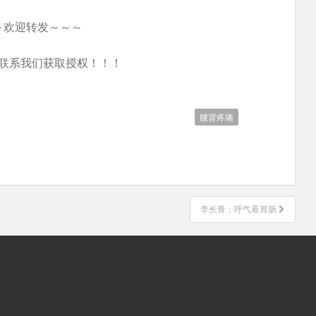
～欢迎转发～～～
联系我们获取授权！！！
腰背疼痛
李长青：呼气看胃肠