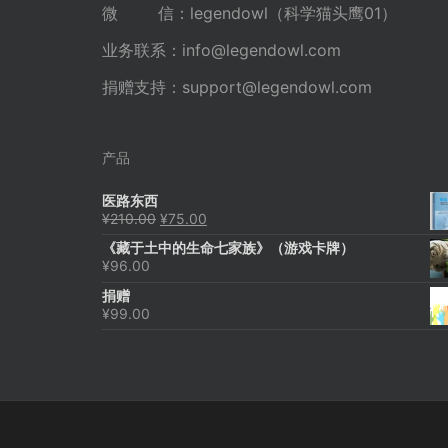
微 信：legendowl（科学猫头鹰01）
业务联系：
info@legendowl.com
捐赠支持：
support@legendowl.com
产品
医路东西
原
当
¥
210.00
¥
75.00
价
前
《藏于土中的生命七家族》（游戏卡牌）
为：
价
¥
96.00
¥210.00。
格
为：
捐赠
¥75.00。
¥
99.00