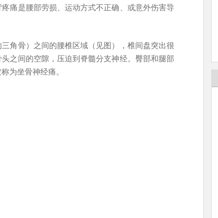
背疼痛是腰部劳损、运动方式不正确、或意外伤害导
的三角骨）之间的腰椎区域（见图），椎间盘突出很
骨头之间的空隙，压迫到脊髓分支神经。臀部和腿部
被称为坐骨神经痛。