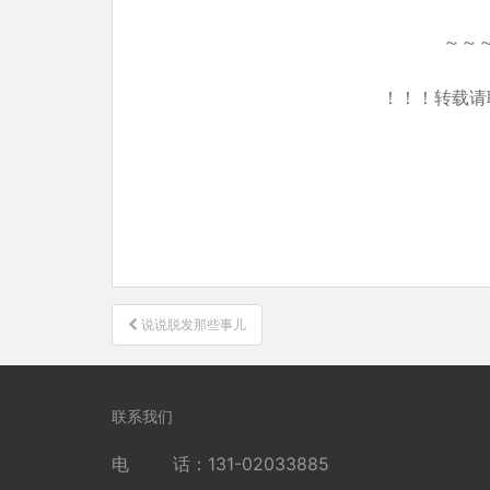
～～
！！！转载请
文
说说脱发那些事儿
章
导
航
联系我们
电 话：131-02033885