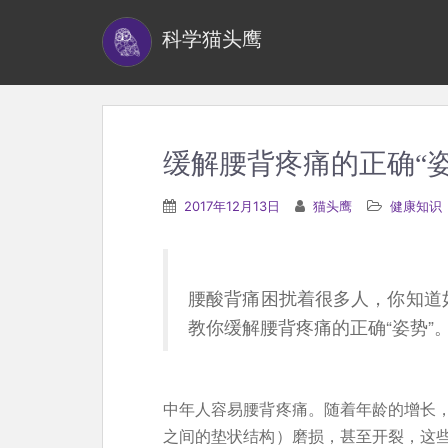
S
科学猫头鹰
k
i
p
t
o
缓解腰背疼痛的正确“姿
m
a
2017年12月13日
猫头鹰
健康知识
i
n
c
腰酸背痛困扰着很多人，你知道
o
教你缓解腰背疼痛的正确“姿势”
n
t
e
中年人容易腰背疼痛。随着年龄的增长
n
之间的垫状结构）磨损，甚至开裂，这些
t