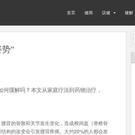
首页
健闻
议健
健解
势”
如何缓解吗？本文从家庭疗法到药物治疗，
。
，腰背的骨骼和关节发生变化，造成椎间盘（脊椎骨
结构的改变会引发腰背疼痛。大约20%的人都会发