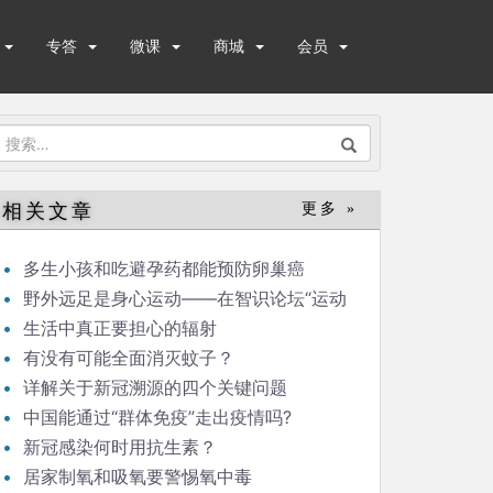
专答
微课
商城
会员
搜
索：
相关文章
更多 »
多生小孩和吃避孕药都能预防卵巢癌
野外远足是身心运动——在智识论坛“运动
与健康”的发言
生活中真正要担心的辐射
有没有可能全面消灭蚊子？
详解关于新冠溯源的四个关键问题
中国能通过“群体免疫”走出疫情吗?
新冠感染何时用抗生素？
居家制氧和吸氧要警惕氧中毒