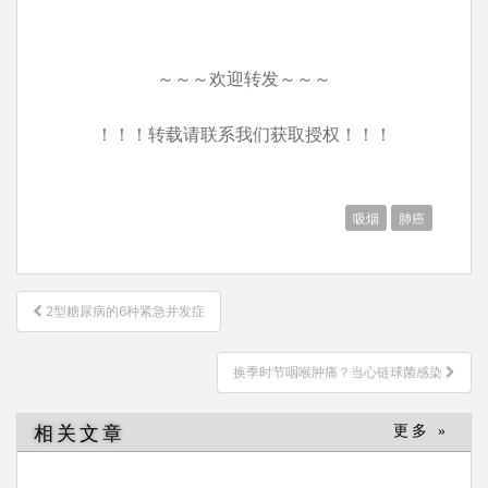
～～～欢迎转发～～～
！！！转载请联系我们获取授权！！！
吸烟
肺癌
文
2型糖尿病的6种紧急并发症
章
导
换季时节咽喉肿痛？当心链球菌感染
航
相关文章
更多 »