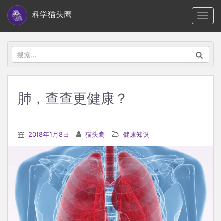
S
科学猫头鹰
TOGG
k
i
p
搜
t
索：
o
m
肺，查查更健康？
a
i
n
2018年1月8日
猫头鹰
健康知识
c
o
n
t
e
n
t