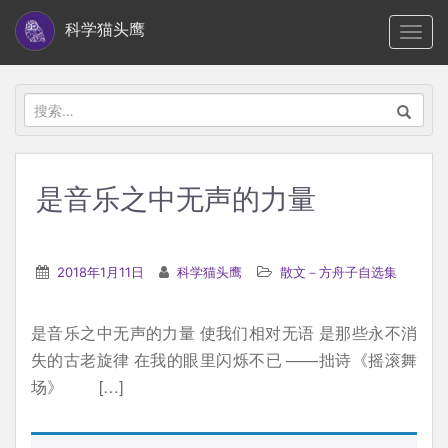
S
科学猫头鹰
TOGG
k
i
p
搜
t
索：
o
m
是音乐之中无声的力量
a
i
n
2018年1月11日
科学猫头鹰
散文－方舟子自选集
c
o
是音乐之中无声的力量 使我们相对无语 是那些永不消
n
失的古老旋律 在我的眼里闪烁不已 ——拙诗《摇滚舞
t
场》 […]
e
n
t