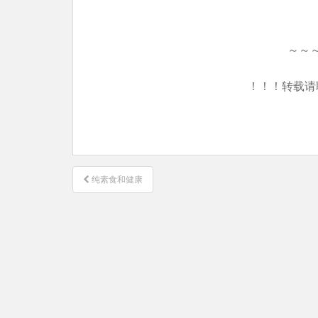
～～
！！！转载请
文
纯素食和健康
章
导
航