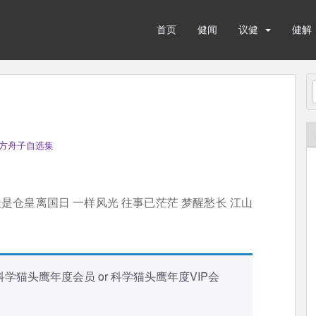
首页
健闻
议健
健解
方舟子自选集
最是仓皇离国日 一样风光 往事已茫茫 梦醒愁长 江山
科学猫头鹰年度会员
or
科学猫头鹰年度VIP会