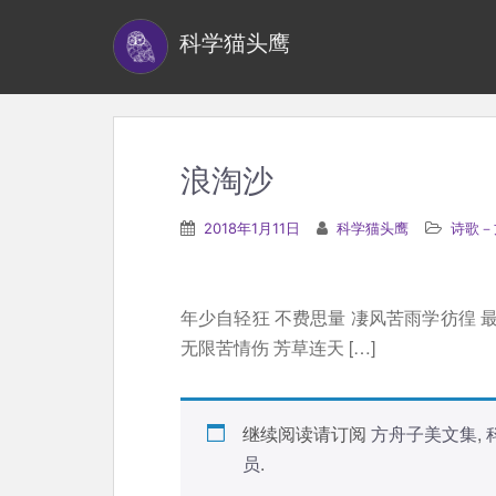
S
科学猫头鹰
k
i
p
t
o
浪淘沙
m
a
2018年1月11日
科学猫头鹰
诗歌－
i
n
c
年少自轻狂 不费思量 凄风苦雨学彷徨 
o
无限苦情伤 芳草连天 […]
n
t
e
继续阅读请订阅
方舟子美文集
,
n
员
.
t