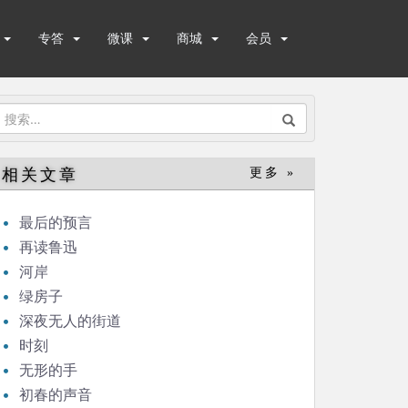
专答
微课
商城
会员
搜
索：
相关文章
更多 »
最后的预言
再读鲁迅
河岸
绿房子
深夜无人的街道
时刻
无形的手
初春的声音