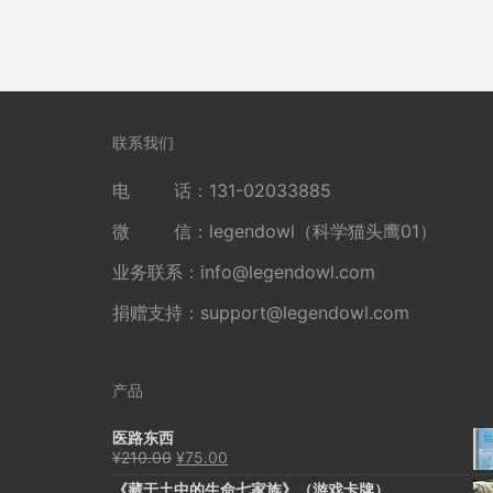
联系我们
电 话：131-02033885
微 信：legendowl（科学猫头鹰01）
业务联系：
info@legendowl.com
捐赠支持：
support@legendowl.com
产品
医路东西
原
当
¥
210.00
¥
75.00
价
前
《藏于土中的生命七家族》（游戏卡牌）