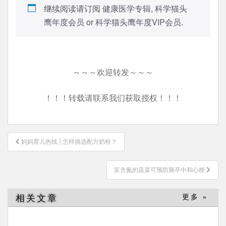
继续阅读请订阅
健康医学专辑
,
科学猫头
鹰年度会员
or
科学猫头鹰年度VIP会员
.
～～～欢迎转发～～～
！！！转载请联系我们获取授权！！！
文
妈妈育儿热线 | 怎样挑选配方奶粉？
章
导
​富含氮的蔬菜可预防脑卒中和心梗
航
相关文章
更多 »