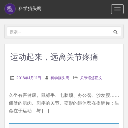
S
科学猫头鹰
TOGG
k
i
p
搜
t
索：
o
m
运动起来，远离关节疼痛
a
i
n
2018年1月11日
科学猫头鹰
关节锻炼正文
c
o
久坐有害健康。鼠标手、电脑颈、办公臀、沙发腰……
n
僵硬的肌肉、刺疼的关节、变形的躯体都在提醒你：生
t
命在于运动，与 […]
e
n
t