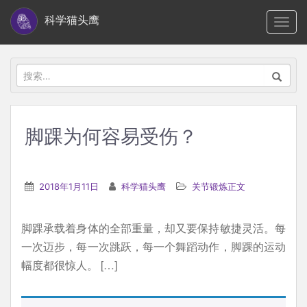
S
科学猫头鹰
TOGG
k
i
p
搜
t
索：
o
m
脚踝为何容易受伤？
a
i
n
2018年1月11日
科学猫头鹰
关节锻炼正文
c
o
脚踝承载着身体的全部重量，却又要保持敏捷灵活。每
n
一次迈步，每一次跳跃，每一个舞蹈动作，脚踝的运动
t
幅度都很惊人。 […]
e
n
t