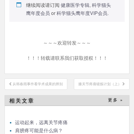
继续阅读请订阅
健康医学专辑
,
科学猫头
鹰年度会员
or
科学猫头鹰年度VIP会员
.
～～～欢迎转发～～～
！！！转载请联系我们获取授权！！！
文
从韩春雨事件看学术成果的辨别
膝关节疼痛锻炼计划（上）
章
导
相关文章
更多 »
航
运动起来，远离关节疼痛
肩膀疼可能是什么病？