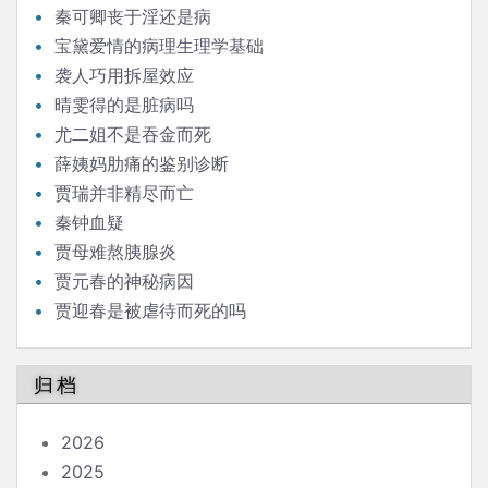
秦可卿丧于淫还是病
宝黛爱情的病理生理学基础
袭人巧用拆屋效应
晴雯得的是脏病吗
尤二姐不是吞金而死
薛姨妈肋痛的鉴别诊断
贾瑞并非精尽而亡
秦钟血疑
贾母难熬胰腺炎
贾元春的神秘病因
贾迎春是被虐待而死的吗
归档
2026
2025