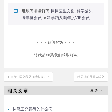
继续阅读请订阅
棒棒医生文集
,
科学猫头
鹰年度会员
or
科学猫头鹰年度VIP会员
.
～～～欢迎转发～～～
！！！转载请联系我们获取授权！！！
文
当代中医之我见（精华版）上
晴雯得的是脏病吗
章
导
相关文章
更多 »
航
林黛玉究竟得的什么病