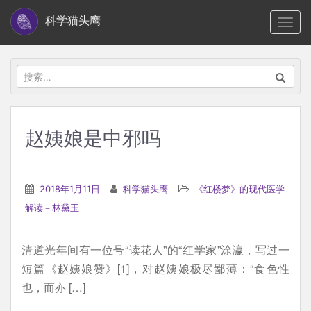
S
科学猫头鹰
TOGG
k
i
p
搜
t
索：
o
m
赵姨娘是中邪吗
a
i
n
2018年1月11日
科学猫头鹰
《红楼梦》的现代医学
c
解读－林黛玉
o
n
清道光年间有一位号“读花人”的“红学家”涂瀛，写过一
t
短篇《赵姨娘赞》[1]，对赵姨娘极尽鄙薄：“食色性
e
也，而亦 […]
n
t