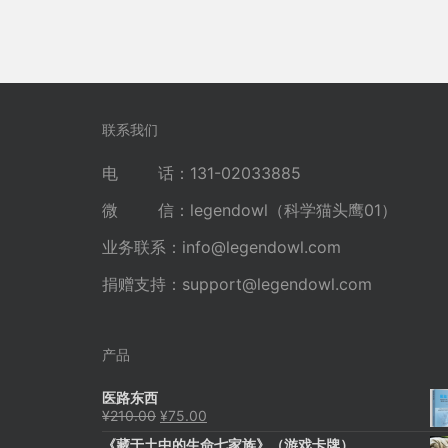
联系我们
电 话：131-02033885
微 信：legendowl（科学猫头鹰01）
业务联系：
info@legendowl.com
捐赠支持：
support@legendowl.com
产品
医路东西
原
当
¥
210.00
¥
75.00
价
前
《藏于土中的生命七家族》（游戏卡牌）