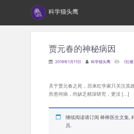
S
科学猫头鹰
k
i
p
t
o
贾元春的神秘病因
m
a
2018年1月11日
科学猫头鹰
《红楼
i
n
c
关于贾元春之死，历来红学家只关注其
o
所患何病，尚缺乏精深研究，更没 […]
n
t
e
继续阅读请订阅
棒棒医生文集
,
n
员
.
t