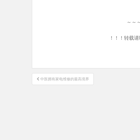
～～
！！！转载请
文
中医拥有家电维修的最高境界
章
导
航