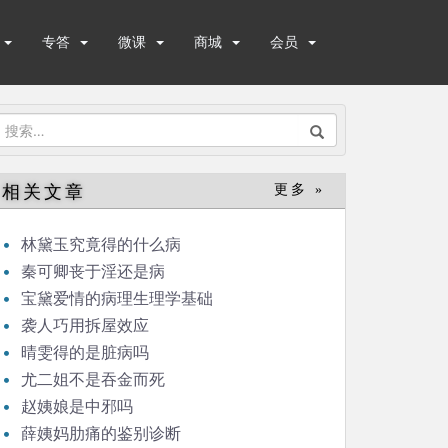
专答
微课
商城
会员
搜
索：
相关文章
更多 »
林黛玉究竟得的什么病
秦可卿丧于淫还是病
宝黛爱情的病理生理学基础
袭人巧用拆屋效应
晴雯得的是脏病吗
尤二姐不是吞金而死
赵姨娘是中邪吗
薛姨妈肋痛的鉴别诊断