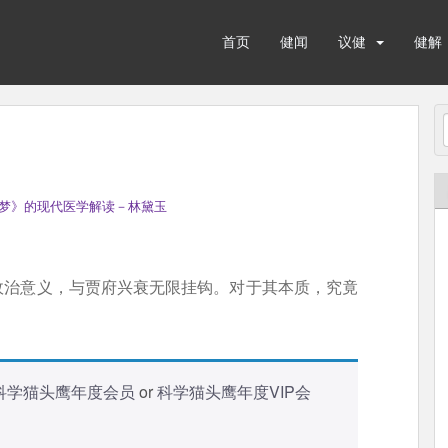
首页
健闻
议健
健解
梦》的现代医学解读－林黛玉
政治意义，与贾府兴衰无限挂钩。对于其本质，究竟
科学猫头鹰年度会员
or
科学猫头鹰年度VIP会