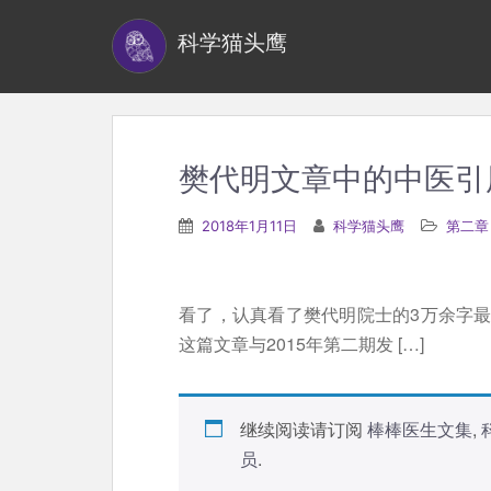
S
科学猫头鹰
k
i
p
t
o
樊代明文章中的中医引
m
a
2018年1月11日
科学猫头鹰
第二章
i
n
c
看了，认真看了樊代明院士的3万余字
o
这篇文章与2015年第二期发 […]
n
t
e
继续阅读请订阅
棒棒医生文集
,
n
员
.
t