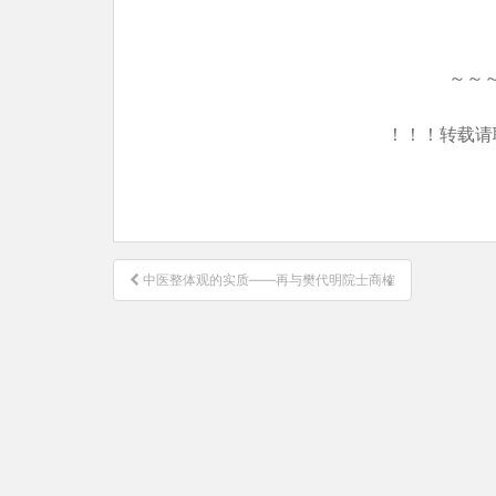
～～
！！！转载请
文
中医整体观的实质——再与樊代明院士商榷
章
导
航