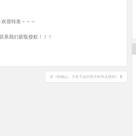
～欢迎转发～～～
联系我们获取授权！！！
评《钟南山：方舟子说中医不科学太绝对》