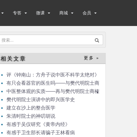
专答
微课
商城
会员
搜
索：
相关文章
更多 »
评《钟南山：方舟子说中医不科学太绝对》
有只会看器官的医生吗——与樊代明院士商
榷
中医整体观的实质——再与樊代明院士商榷
樊代明院士演讲中的即兴医学史
建立在沙上的整合医学
朱清时院士的神叨胡说
有感于吴仪研究《黄帝内经》
有感于卫生部长请骗子王林看病