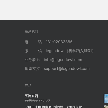
联系我们
电 话：131-02033885
微 信：legendowl（科学猫头鹰01）
业务联系：
info@legendowl.com
捐赠支持：
support@legendowl.com
产品
医路东西
原
当
¥
210.00
¥
75.00
价
前
《藏于土中的生命七家族》（游戏卡牌）