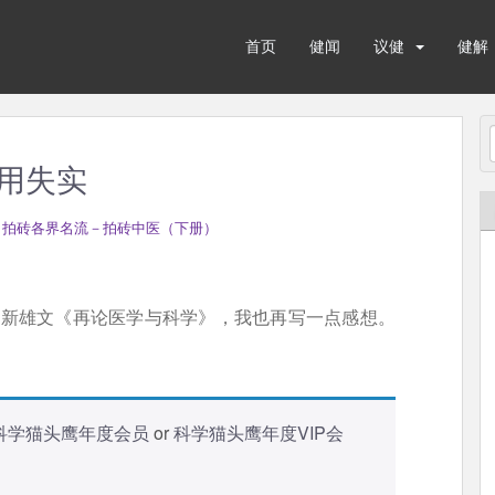
首页
健闻
议健
健解
用失实
 拍砖各界名流－拍砖中医（下册）
最新雄文《再论医学与科学》，我也再写一点感想。
科学猫头鹰年度会员
or
科学猫头鹰年度VIP会