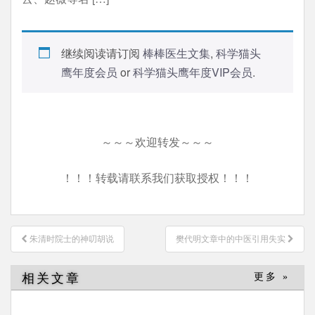
继续阅读请订阅
棒棒医生文集
,
科学猫头
鹰年度会员
or
科学猫头鹰年度VIP会员
.
～～～欢迎转发～～～
！！！转载请联系我们获取授权！！！
文
朱清时院士的神叨胡说
樊代明文章中的中医引用失实
章
导
相关文章
更多 »
航