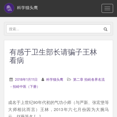
S
科学猫头鹰
TOGG
k
i
p
搜
t
索：
o
m
有感于卫生部长请骗子王林
a
看病
i
n
c
2018年1月11日
科学猫头鹰
第二章 拍砖各界名流
o
－拍砖中医（下册）
n
t
e
成名于上世纪90年代初的气功小师（与严新、张宏堡等
n
大师相比而言）王林，2013年六七月份因为大腕马
t
云、赵薇等名 […]