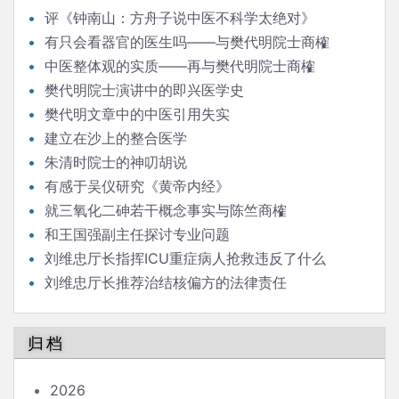
评《钟南山：方舟子说中医不科学太绝对》
有只会看器官的医生吗——与樊代明院士商榷
中医整体观的实质——再与樊代明院士商榷
樊代明院士演讲中的即兴医学史
樊代明文章中的中医引用失实
建立在沙上的整合医学
朱清时院士的神叨胡说
有感于吴仪研究《黄帝内经》
就三氧化二砷若干概念事实与陈竺商榷
和王国强副主任探讨专业问题
刘维忠厅长指挥ICU重症病人抢救违反了什么
刘维忠厅长推荐治结核偏方的法律责任
归档
2026