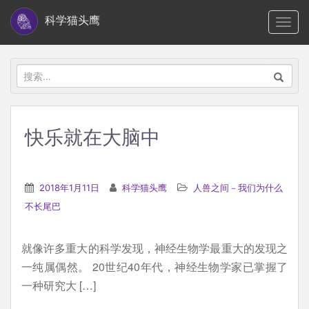
S
科学猫头鹰
TOGG
k
i
p
搜
t
索：
o
m
快乐就在大脑中
a
i
n
2018年1月11日
科学猫头鹰
人兽之间－我们为什么
c
不长尾巴
o
n
就像许多重大的科学发现，神经生物学最重大的发现之
t
一纯属偶然。 20世纪40年代，神经生物学家已掌握了
e
一种研究大 […]
n
t