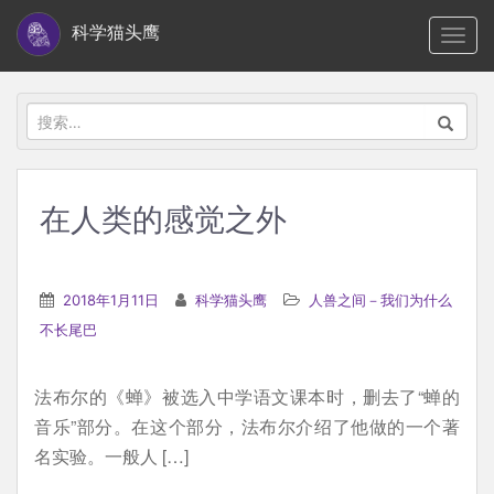
S
科学猫头鹰
TOGG
k
i
p
搜
t
索：
o
m
在人类的感觉之外
a
i
n
2018年1月11日
科学猫头鹰
人兽之间－我们为什么
c
不长尾巴
o
n
法布尔的《蝉》被选入中学语文课本时，删去了“蝉的
t
音乐”部分。在这个部分，法布尔介绍了他做的一个著
e
名实验。一般人 […]
n
t