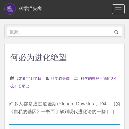
S
科学猫头鹰
TOGG
k
i
p
搜
t
索：
o
m
何必为进化绝望
a
i
n
2018年1月11日
科学猫头鹰
科学的尊严－我们为什
c
么不长尾巴
o
n
许多人都是通过道金斯(Richard Dawkins，1941－)的
t
《自私的基因》一书而了解到现代进化论的一些 […]
e
n
t