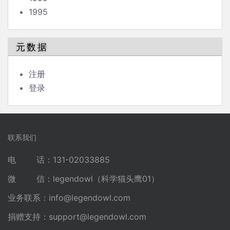
1995
元数据
注册
登录
联系我们
电 话：131-02033885
微 信：legendowl（科学猫头鹰01）
业务联系：
info@legendowl.com
捐赠支持：
support@legendowl.com