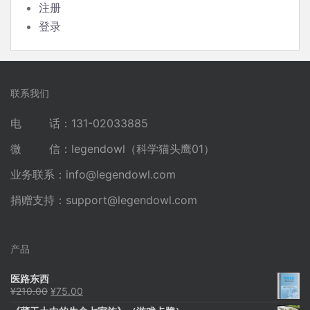
注册
登录
联系我们
电 话：131-02033885
微 信：legendowl（科学猫头鹰01）
业务联系：
info@legendowl.com
捐赠支持：
support@legendowl.com
产品
医路东西
原
当
¥
210.00
¥
75.00
价
前