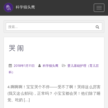
S
科学猫头鹰
TOGG
k
i
p
搜
t
索：
o
m
哭 闹
a
i
n
2018年1月11日
科学猫头鹰
婴儿基础护理（育儿百
c
科）
o
n
4.啊啊啊！宝宝哭个不停——受不了啊！哭得这么厉害
t
(我又这么郁闷)，正常吗？ 小宝宝都会哭！他们除了睡
e
觉、吃奶 […]
n
t