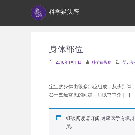
S
科学猫头鹰
k
i
p
t
o
身体部位
m
a
2018年1月11日
科学猫头鹰
婴儿基
i
n
c
宝宝的身体由很多部位组成，从头到脚
o
答一些最常见的问题，所以书中介 […]
n
t
e
继续阅读请订阅
健康医学专辑
,
n
员
.
t