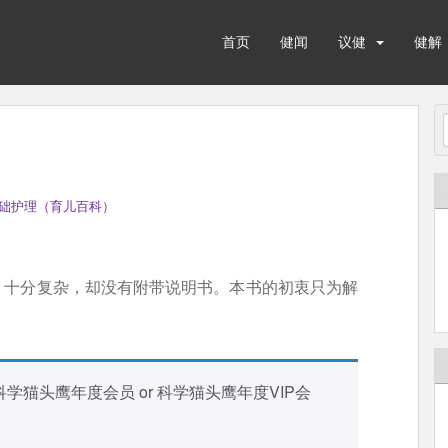
首页
健闻
议健
健解
础护理（育儿百科）
，十分复杂，却没有附带说明书。本书的初衷只为解
科学猫头鹰年度会员
or
科学猫头鹰年度VIP会