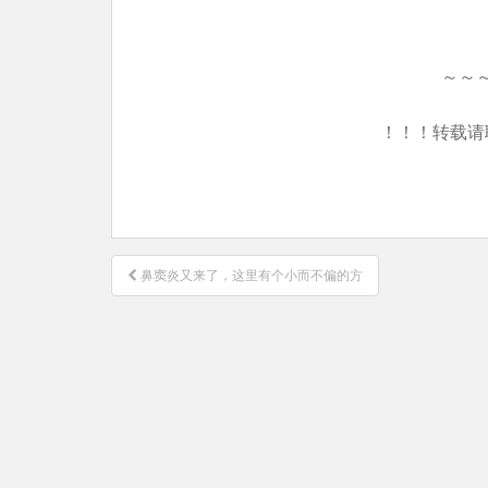
～～
！！！转载请
文
鼻窦炎又来了，这里有个小而不偏的方
章
导
航