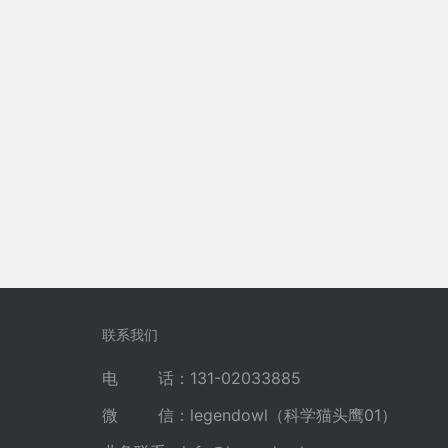
联系我们
电 话：131-02033885
微 信：legendowl（科学猫头鹰01）