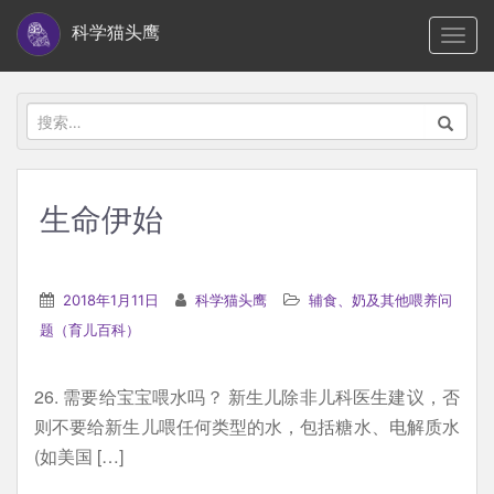
S
科学猫头鹰
TOGG
k
i
p
搜
t
索：
o
m
生命伊始
a
i
n
2018年1月11日
科学猫头鹰
辅食、奶及其他喂养问
c
题（育儿百科）
o
n
26. 需要给宝宝喂水吗？ 新生儿除非儿科医生建议，否
t
则不要给新生儿喂任何类型的水，包括糖水、电解质水
e
(如美国 […]
n
t