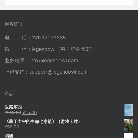
联系我们
电 话：131-02033885
微 信：legendowl（科学猫头鹰01）
业务联系：
info@legendowl.com
捐赠支持：
support@legendowl.com
产品
医路东西
原
当
¥
210.00
¥
75.00
价
前
《藏于土中的生命七家族》（游戏卡牌）
为：
价
¥
96.00
¥210.00。
格
为：
捐赠