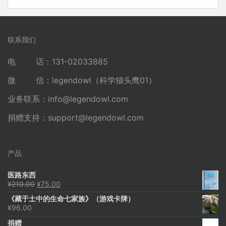
联系我们
电 话：131-02033885
微 信：legendowl（科学猫头鹰01）
业务联系：
info@legendowl.com
捐赠支持：
support@legendowl.com
产品
医路东西
原
当
¥
210.00
¥
75.00
价
前
《藏于土中的生命七家族》（游戏卡牌）
为：
价
¥
96.00
¥210.00。
格
为：
捐赠