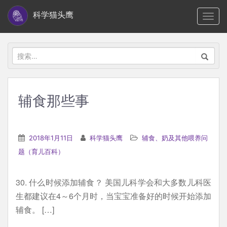
S
科学猫头鹰
TOGG
k
i
p
搜
t
索：
o
m
辅食那些事
a
i
n
2018年1月11日
科学猫头鹰
辅食、奶及其他喂养问
c
题（育儿百科）
o
n
30. 什么时候添加辅食？ 美国儿科学会和大多数儿科医
t
生都建议在4～6个月时，当宝宝准备好的时候开始添加
e
辅食。 […]
n
t