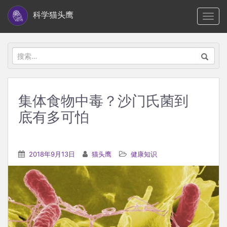
S
科学猫头鹰
TOGG
k
i
p
搜
t
索：
o
m
集体食物中毒？沙门氏菌到
a
底有多可怕
i
n
c
2018年9月13日
猫头鹰
健康知识
o
n
t
e
n
t