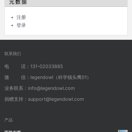
元数据
注册
登录
联系我们
电 话：131-02033885
微 信：legendowl（科学猫头鹰01）
业务联系：
info@legendowl.com
捐赠支持：
support@legendowl.com
产品