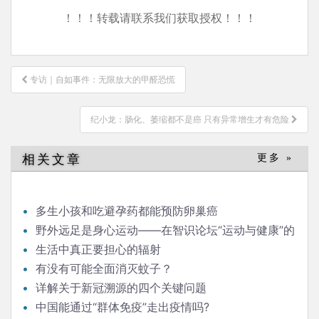
！！！转载请联系我们获取授权！！！
文
专访｜自如事件：无限放大的甲醛恐慌
章
导
纪小龙：肠化、萎缩都不是癌 只有异常增生才有危险
航
相关文章
更多 »
多生小孩和吃避孕药都能预防卵巢癌
野外远足是身心运动——在智识论坛“运动与健康”的
发言
生活中真正要担心的辐射
有没有可能全面消灭蚊子？
详解关于新冠溯源的四个关键问题
中国能通过“群体免疫”走出疫情吗?