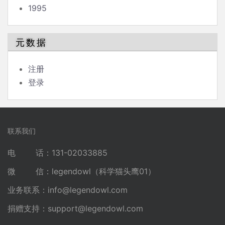
1995
元数据
注册
登录
联系我们
电 话：131-02033885
微 信：legendowl（科学猫头鹰01）
业务联系：
info@legendowl.com
捐赠支持：
support@legendowl.com