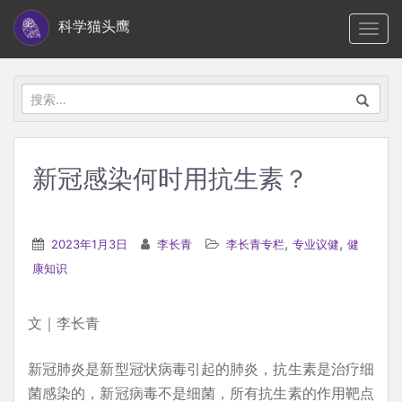
S
科学猫头鹰
TOGG
k
i
p
搜
t
索：
o
m
新冠感染何时用抗生素？
a
i
n
,
,
2023年1月3日
李长青
李长青专栏
专业议健
健
c
康知识
o
n
文｜李长青
t
e
新冠肺炎是新型冠状病毒引起的肺炎，抗生素是治疗细
n
菌感染的，新冠病毒不是细菌，所有抗生素的作用靶点
t