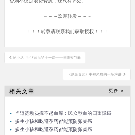
否则不仅是浪费资源，还只有坏处。
～～～欢迎转发～～～
！！！转载请联系我们获取授权！！！
文
纪小龙 | 症状背后第十一课——腰腿关节痛
章
导
《绝命毒师》中被忽略的一场演讲
航
相关文章
更多 »
当道德动员撑不起血库：民众献血的四重障碍
多生小孩和吃避孕药都能预防卵巢癌
多生小孩和吃避孕药都能预防卵巢癌