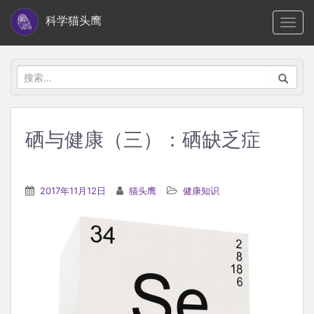
S
科学猫头鹰
TOGG
k
i
p
搜
t
索：
o
m
硒与健康（三）：硒缺乏症
a
i
n
2017年11月12日
猫头鹰
健康知识
c
o
n
t
e
n
t