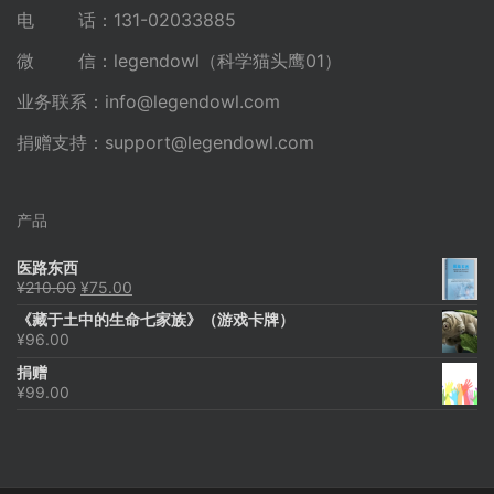
电 话：131-02033885
微 信：legendowl（科学猫头鹰01）
业务联系：
info@legendowl.com
捐赠支持：
support@legendowl.com
产品
医路东西
原
当
¥
210.00
¥
75.00
价
前
《藏于土中的生命七家族》（游戏卡牌）
为：
价
¥
96.00
¥210.00。
格
为：
捐赠
¥75.00。
¥
99.00