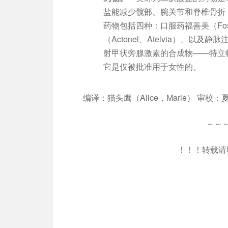
盐能减少髋部、腕关节和脊椎骨折
药物包括四种：口服药福善美（Fos
（Actonel、Atelvia）、以
射甲状旁腺激素的合成物——特立帕
它是仅被批准用于女性的。
编译：猫头鹰（Alice，Marie） 审校：
～～
！！！转载请