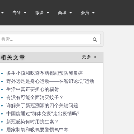
专答
微课
商城
会员
搜
索：
相关文章
更多 »
多生小孩和吃避孕药都能预防卵巢癌
野外远足是身心运动——在智识论坛“运动
与健康”的发言
生活中真正要担心的辐射
有没有可能全面消灭蚊子？
详解关于新冠溯源的四个关键问题
中国能通过“群体免疫”走出疫情吗?
新冠感染何时用抗生素？
居家制氧和吸氧要警惕氧中毒