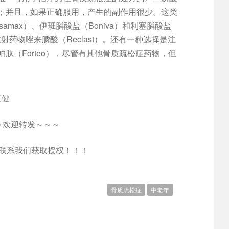
；并且，如果正确服用，产生的副作用很少。这类
amax）、伊班膦酸盐（Boniva）和利塞膦酸盐
及静脉注射药物唑来膦酸（Reclast）。还有一种选择是注
肽（Forteo），尽管有其他骨质疏松症药物，但
夏健
～欢迎转发～～～
联系我们获取授权！！！
骨质疏松症
中老年