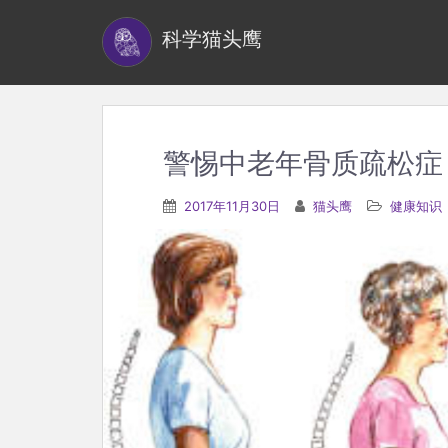
S
科学猫头鹰
k
i
p
t
o
警惕中老年骨质疏松症
m
a
2017年11月30日
猫头鹰
健康知识
i
n
c
o
n
t
e
n
t