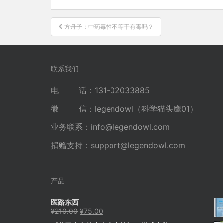
文
方舟子：中药毒性不等于有毒吗？
章
导
航
联系我们
电 话：131-02033885
微 信：legendowl（科学猫头鹰01）
业务联系：
info@legendowl.com
捐赠支持：
support@legendowl.com
产品
医路东西
原
当
¥
210.00
¥
75.00
价
前