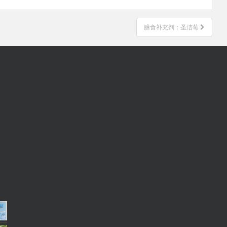
膳食补充剂：圣洁莓