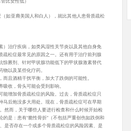
尽管比女性低）
景（如亚裔美国人和白人），就比其他人患骨质疏松
素）治疗疾病，如类风湿性关节炎以及其他自身免
质疏松症最常见的原因之一。还有用于治疗前列腺
抗惊厥剂、针对甲状腺功能低下的甲状腺激素替代
药物以及某些化疗药。
，而且酒精干扰平衡，加大了跌倒的可能性。
养吸收，骨头可能会受到影响。
可能增加骨质疏松症的风险。过去，骨质疏松症只
种马后炮没多大用处。现在，骨质疏松症可在早期
来。然而，关于哪些人要进行检查和什么时候开始检
论的是：患有“脆性骨折”（不包括严重创伤如跌倒和
测、是否存在一个或多个骨质疏松症的风险因素、是