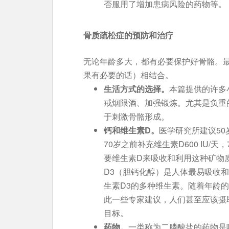
否服用了增加患病风险的药物等。
骨质疏松症的预防和治疗
无论年龄多大，都有必要保护好骨骼。
果有必要的话）相结合。
生活方式的选择。
本篇提供的许多
戒烟限酒、加强锻炼。尤其是负重
于刺激骨骼形成。
钙和维生素D。
医学研究所建议50岁之
70岁之前补充维生素D600 IU/天
要维生素D来吸收和利用这种矿物
D3（胆钙化醇）是人体最易吸收
生素D3的多种维生素。随着年龄
此一些专家建议，人们甚至应该摄
目标。
药物。
一类称为二膦酸盐的药物是