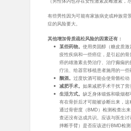
（男性体内也存在女性激素及雌激素，
有些男性因为可能有家族病史或种族背
症的风险要大。
其他增加骨质疏松风险的因素还有：
某些药物。
使用类固醇（糖皮质激
疫性疾病和一些癌症，是引起的骨
癌的雄激素去势治疗、治疗癫痫的
疗法、给器官移植患者施用的一些
酗酒。
过度饮酒可能会使骨骼松动
减肥手术。
如果减肥手术干扰了营
生活方式。
缺乏身体锻炼和吸烟都
有在骨折后才可能被诊断出来，这
通过骨密度（BMD）检测检查出
查还没有达成共识。应该与医生讨
摔断手臂）是否应该进行BMD检