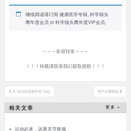
继续阅读请订阅
健康医学专辑
,
科学猫头
鹰年度会员
or
科学猫头鹰年度VIP会员
.
～～～欢迎转发～～～
！！！转载请联系我们获取授权！！！
文
从“徐达吃蒸鹅而死”说起
孕产妇腱鞘炎
章
导
相关文章
更多 »
航
运动起来，远离关节疼痛