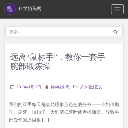
S
科学猫头鹰
TOGG
k
i
p
搜
t
索：
o
m
远离“鼠标手”，教你一套手
a
腕部锻炼操
i
n
c
2018年1月11日
科学猫头鹰
关节锻炼正文
o
n
t
我们的双手每天都会处理形形色色的任务——小如倒咖
e
啡、刷牙、扣扣子；大到清扫落叶或者揉面团。导致手
n
部受伤的原因很 […]
t