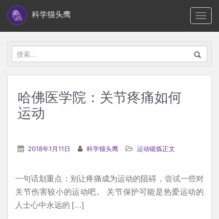
S
科学猫头鹰
TOGG
k
i
p
搜
t
索：
o
m
哈佛医学院：关节疼痛如何
a
运动
i
n
c
2018年1月11日
科学猫头鹰
运动锻炼正文
o
n
t
一句话划重点：别让疼痛成为运动的阻碍，尝试一些对
e
关节伤害较小的运动吧。 关节保护可能是热爱运动的
n
人士心中永远的 […]
t