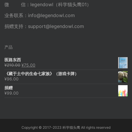
微 信：legendowl（科学猫头鹰01）
业务联系：
info@legendowl.com
捐赠支持：
support@legendowl.com
产品
医路东西
原
当
¥
210.00
¥
75.00
价
前
《藏于土中的生命七家族》（游戏卡牌）
为：
价
¥
96.00
¥210.00。
格
为：
捐赠
¥75.00。
¥
99.00
Copyright © 2017-2023 科学猫头鹰 All rights reserved