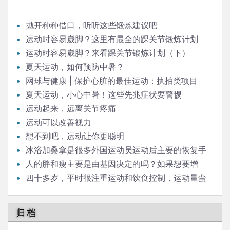
抛开种种借口，听听这些锻炼建议吧
运动时容易崴脚？这里有最全的踝关节锻炼计划
（上）
运动时容易崴脚？来看踝关节锻炼计划（下）
夏天运动，如何预防中暑？
网球与健康 | 保护心脏的最佳运动：执拍类项目
夏天运动，小心中暑！这些先兆症状要警惕
运动起来，远离关节疼痛
运动可以改善视力
想不到吧，运动让你更聪明
冰浴加桑拿是很多外国运动员运动后主要的恢复手
段，请问科学依据是什么？
人的胖和瘦主要是由基因决定的吗？如果想要增
肥，运动量需要增加吗？
四十多岁，平时很注重运动和饮食控制，运动量蛮
大的，但体重就是降不下来，也不升，这是什么情况？
归档