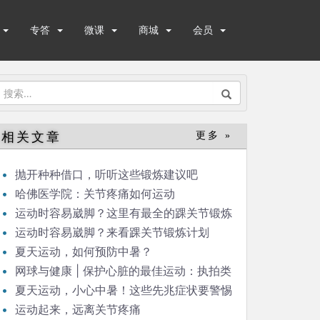
专答
微课
商城
会员
搜
索：
相关文章
更多 »
抛开种种借口，听听这些锻炼建议吧
哈佛医学院：关节疼痛如何运动
运动时容易崴脚？这里有最全的踝关节锻炼
计划（上）
运动时容易崴脚？来看踝关节锻炼计划
（下）
夏天运动，如何预防中暑？
网球与健康 | 保护心脏的最佳运动：执拍类
项目
夏天运动，小心中暑！这些先兆症状要警惕
运动起来，远离关节疼痛