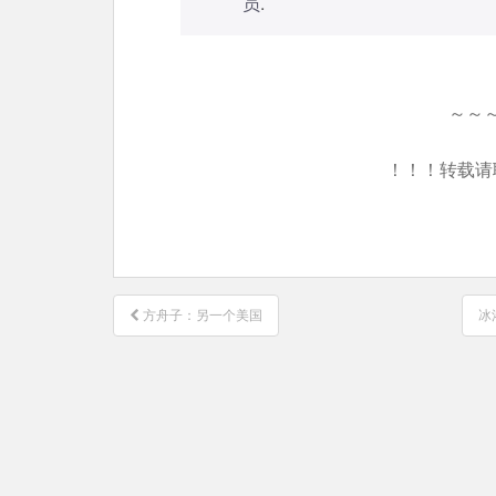
员
.
～～
！！！转载请
文
方舟子：另一个美国
冰
章
导
航