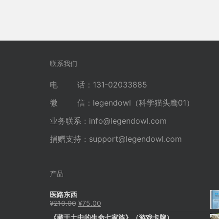
联系我们
电 话：131-02033885
微 信：legendowl（科学猫头鹰01）
业务联系：
info@legendowl.com
捐赠支持：
support@legendowl.com
产品
医路东西
原
当
¥
210.00
¥
75.00
价
前
《藏于土中的生命七家族》（游戏卡牌）