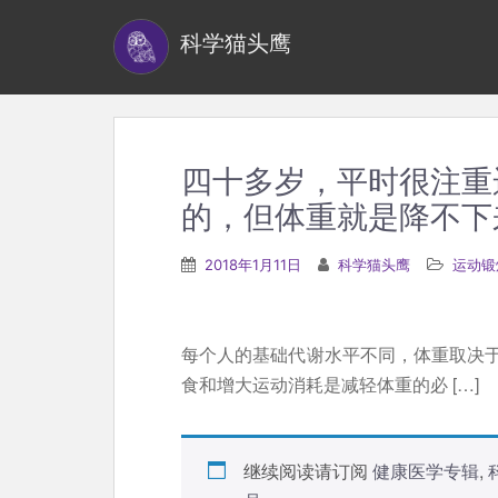
S
科学猫头鹰
k
i
p
t
o
四十多岁，平时很注重
m
的，但体重就是降不下
a
i
2018年1月11日
科学猫头鹰
运动锻
n
c
o
每个人的基础代谢水平不同，体重取决
n
食和增大运动消耗是减轻体重的必 […]
t
e
n
继续阅读请订阅
健康医学专辑
,
t