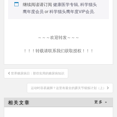
继续阅读请订阅
健康医学专辑
,
科学猫头
鹰年度会员
or
科学猫头鹰年度VIP会员
.
～～～欢迎转发～～～
！！！转载请联系我们获取授权！！！
文
世界糖尿病日：那些实用的糖尿病知识
章
导
运动时容易崴脚？这里有最全的踝关节锻炼计划（上）
航
相关文章
更多 »