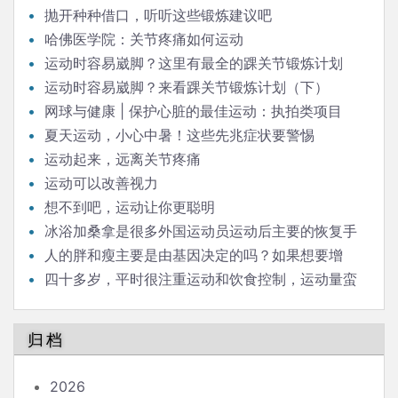
抛开种种借口，听听这些锻炼建议吧
哈佛医学院：关节疼痛如何运动
运动时容易崴脚？这里有最全的踝关节锻炼计划
（上）
运动时容易崴脚？来看踝关节锻炼计划（下）
网球与健康 | 保护心脏的最佳运动：执拍类项目
夏天运动，小心中暑！这些先兆症状要警惕
运动起来，远离关节疼痛
运动可以改善视力
想不到吧，运动让你更聪明
冰浴加桑拿是很多外国运动员运动后主要的恢复手
段，请问科学依据是什么？
人的胖和瘦主要是由基因决定的吗？如果想要增
肥，运动量需要增加吗？
四十多岁，平时很注重运动和饮食控制，运动量蛮
大的，但体重就是降不下来，也不升，这是什么情况？
归档
2026