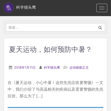
S
科学猫头鹰
TOGG
k
i
p
搜
t
索：
o
m
夏天运动，如何预防中暑？
a
i
n
2018年1月11日
科学猫头鹰
运动锻炼正文
c
o
在《夏天运动，小心中暑！这些先兆症状要警惕》一文
n
中，我们介绍了与高温相关的疾病以及需要警惕的先兆
t
症状。那么为了 […]
e
n
t