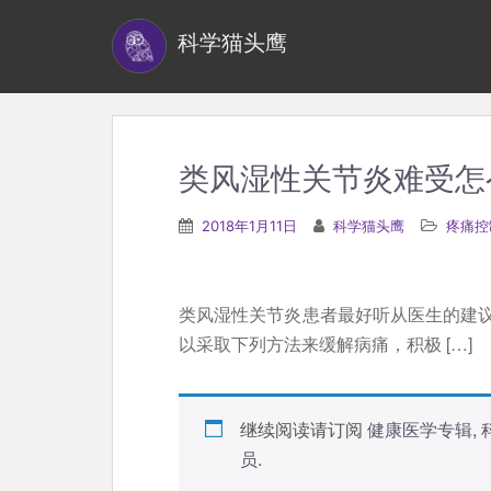
S
科学猫头鹰
k
i
p
t
o
类风湿性关节炎难受怎
m
a
2018年1月11日
科学猫头鹰
疼痛控
i
n
c
类风湿性关节炎患者最好听从医生的建
o
以采取下列方法来缓解病痛，积极 […]
n
t
e
继续阅读请订阅
健康医学专辑
,
n
员
.
t