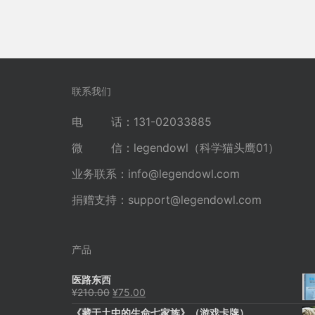
联系我们
电 话：131-02033885
微 信：legendowl（科学猫头鹰01）
业务联系：
info@legendowl.com
捐赠支持：
support@legendowl.com
产品
医路东西
原
当
¥
210.00
¥
75.00
价
前
《藏于土中的生命七家族》（游戏卡牌）