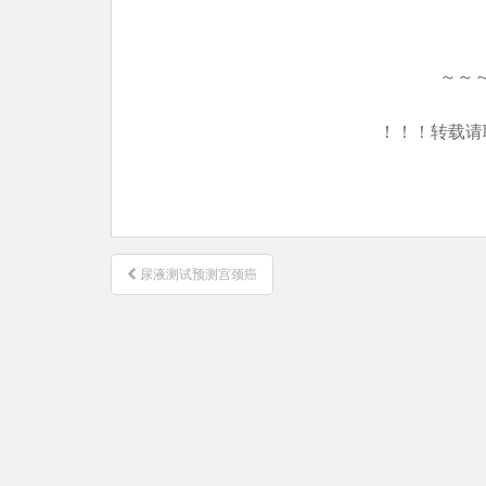
～～
！！！转载请
文
尿液测试预测宫颈癌
章
导
航